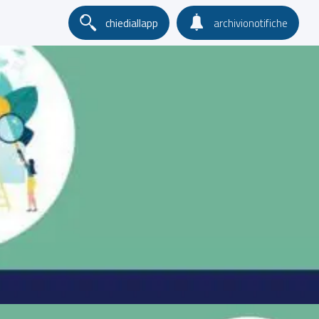
chiediallapp
archivionotifiche