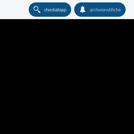
chiediallapp
archivionotifiche