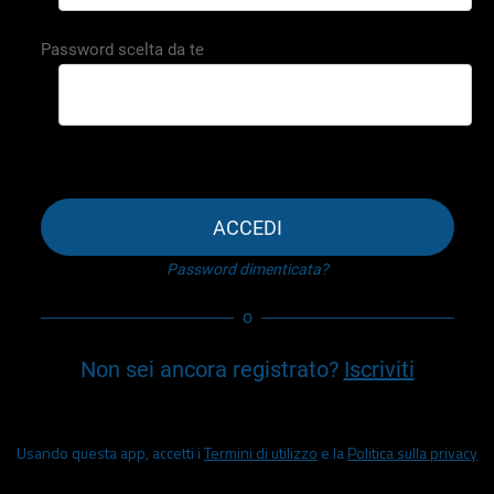
Password scelta da te
ACCEDI
Password dimenticata?
o
Non sei ancora registrato?
Iscriviti
Usando questa app, accetti i
Termini di utilizzo
e la
Politica sulla privacy