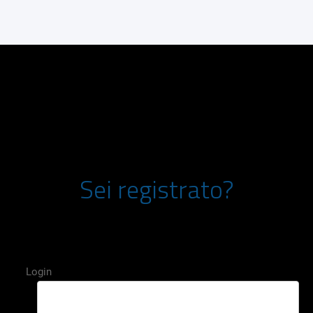
Sei registrato?
Inserisci login (la tua email) e password
Login