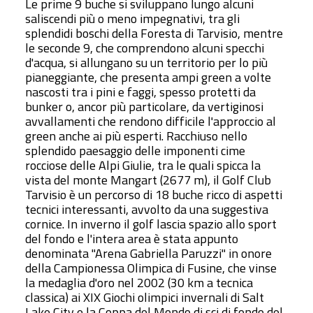
Le prime 9 buche si sviluppano lungo alcuni
saliscendi più o meno impegnativi, tra gli
splendidi boschi della Foresta di Tarvisio, mentre
le seconde 9, che comprendono alcuni specchi
d'acqua, si allungano su un territorio per lo più
pianeggiante, che presenta ampi green a volte
nascosti tra i pini e faggi, spesso protetti da
bunker o, ancor più particolare, da vertiginosi
avvallamenti che rendono difficile l'approccio al
green anche ai più esperti. Racchiuso nello
splendido paesaggio delle imponenti cime
rocciose delle Alpi Giulie, tra le quali spicca la
vista del monte Mangart (2677 m), il Golf Club
Tarvisio è un percorso di 18 buche ricco di aspetti
tecnici interessanti, avvolto da una suggestiva
cornice. In inverno il golf lascia spazio allo sport
del fondo e l'intera area è stata appunto
denominata "Arena Gabriella Paruzzi" in onore
della Campionessa Olimpica di Fusine, che vinse
la medaglia d'oro nel 2002 (30 km a tecnica
classica) ai XIX Giochi olimpici invernali di Salt
Lake City e la Coppa del Mondo di sci di fondo del